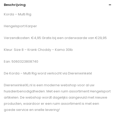
Beschrijving
Korda – Multi Rig
Hengelsport Karper
Verzendkosten: €4,95 Gratis bij een orderwaarde van €29,95
Kleur: Size 8 – Krank Choddy – Kamo 30lb
Ean: 5060323808740
De
Korda – Multi Rig
word verkocht via Dierenwinkelxl
DierenwinkelXL.nl is een moderne webshop voor al uw
huisdierbenodigdheden. Met een ruim assortiment Hengelsport
artikelen. De webshop wordt dagelijks aangevuld met nieuwe
producten, waardoor er een ruim assortiment is met een
goede service en snelle levering!