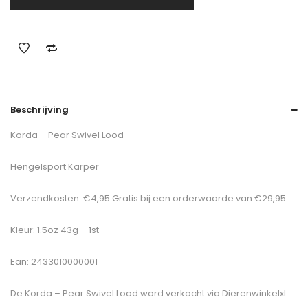
Beschrijving
Korda – Pear Swivel Lood
Hengelsport Karper
Verzendkosten: €4,95 Gratis bij een orderwaarde van €29,95
Kleur: 1.5oz 43g – 1st
Ean: 2433010000001
De
Korda – Pear Swivel Lood
word verkocht via Dierenwinkelxl