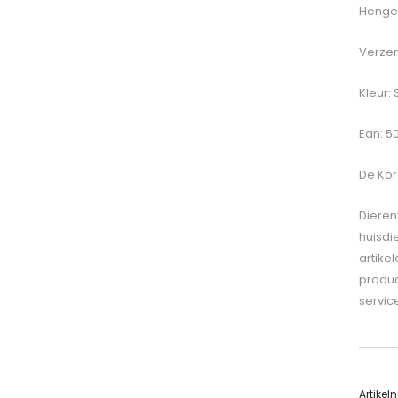
Hengel
Verzen
Kleur: 
Ean: 
De
Kor
Dieren
huisdi
artike
produc
servic
Artike