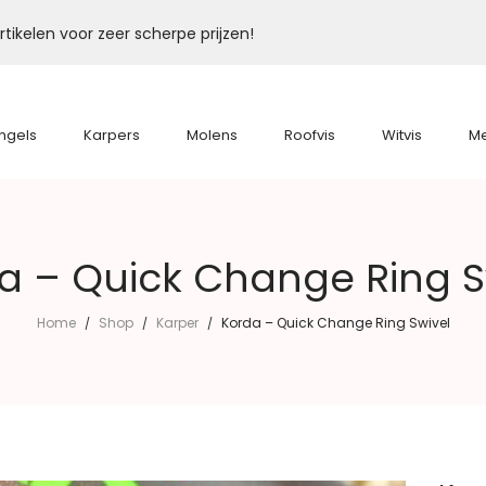
tikelen voor zeer scherpe prijzen!
ngels
Karpers
Molens
Roofvis
Witvis
M
a – Quick Change Ring S
Home
Shop
Karper
Korda – Quick Change Ring Swivel
/
/
/