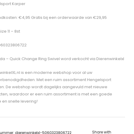
sport Karper
dkosten: €4,95 Gratis bij een orderwaarde van €29,95
Size 11 – 8st
5060323806722
da – Quick Change Ring Swivel
word verkocht via Dierenwinkelxl
winkelXL.nl is een moderne webshop voor al uw
erbenodigdheden. Met een ruim assortiment Hengelsport
len. De webshop wordt dagelijks aangevuld met nieuwe
ten, waardoor er een ruim assortiment is met een goede
e en snelle levering!
Share with
lnummer:
dierenwinkelxl-5060323806722