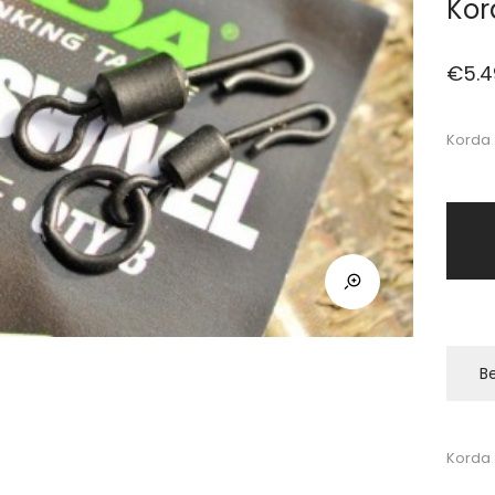
Kor
€
5.4
Korda 
Be
Korda 