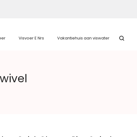
eer
Visvoer E Nrs
Vakantiehuis aan viswater
wivel