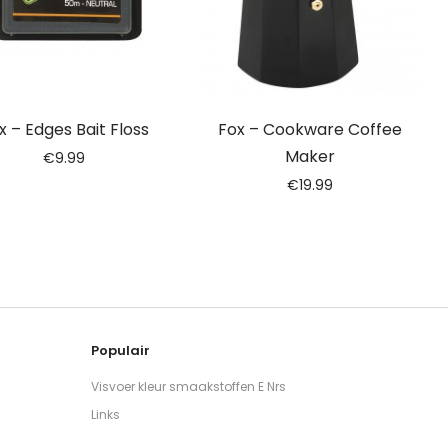
x – Edges Bait Floss
Fox – Cookware Coffee
Maker
€
9.99
€
19.99
Populair
Visvoer kleur smaakstoffen E Nrs
Links