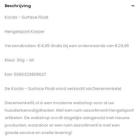
Beschrijving
Korda – Surface Float
Hengelsport Karper
Verzendkosten: €4,95 Gratis bij een orderwaarde van €29,95
Kleur: 30g – 1st
Ean: 5060323808627
De
Korda – Surface Float
word verkocht via Dierenwinkelxl
DierenwinkelXL.nl is een moderne webshop voor al uw
huisdierbenodigdheden. Met een ruim assortiment Hengelsport
artikelen. De webshop wordt dagelijks aangevuld met nieuwe
producten, waardoor er een ruim assortiment is met een
goede service en snelle levering!