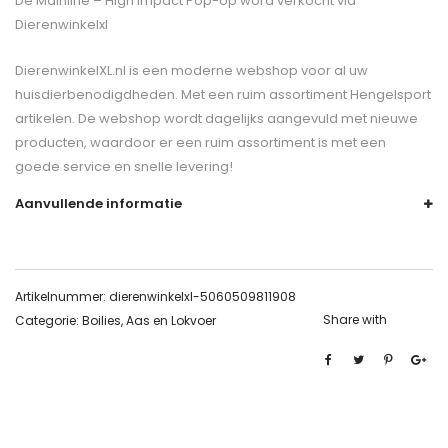
De
Mainline – High Impact Pop-Up
word verkocht via
Dierenwinkelxl
DierenwinkelXL.nl is een moderne webshop voor al uw
huisdierbenodigdheden. Met een ruim assortiment Hengelsport
artikelen. De webshop wordt dagelijks aangevuld met nieuwe
producten, waardoor er een ruim assortiment is met een
goede service en snelle levering!
Aanvullende informatie
Artikelnummer:
dierenwinkelxl-5060509811908
Share with
Categorie:
Boilies, Aas en Lokvoer