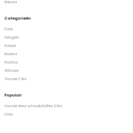
Nieuws
Categorieën
Forel
Hengels
Karper
Molens
Roofvis
Witvoes
Visvoer E Nrs
Populair
Visvoer kleur smaakstoffen E Nrs
Links