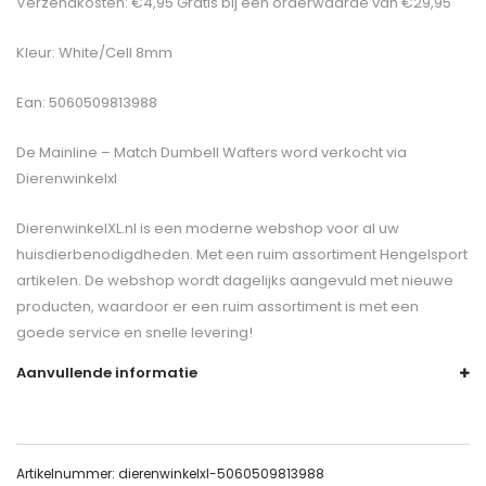
Verzendkosten: €4,95 Gratis bij een orderwaarde van €29,95
Kleur: White/Cell 8mm
Ean: 5060509813988
De
Mainline – Match Dumbell Wafters
word verkocht via
Dierenwinkelxl
DierenwinkelXL.nl is een moderne webshop voor al uw
huisdierbenodigdheden. Met een ruim assortiment Hengelsport
artikelen. De webshop wordt dagelijks aangevuld met nieuwe
producten, waardoor er een ruim assortiment is met een
goede service en snelle levering!
Aanvullende informatie
Artikelnummer:
dierenwinkelxl-5060509813988