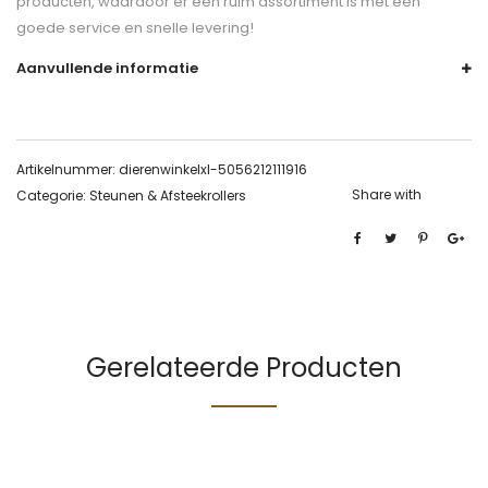
producten, waardoor er een ruim assortiment is met een
goede service en snelle levering!
Aanvullende informatie
Artikelnummer:
dierenwinkelxl-5056212111916
Share with
Categorie:
Steunen & Afsteekrollers
Gerelateerde Producten