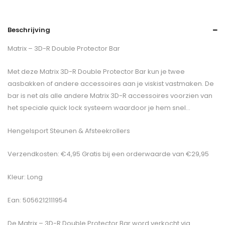
Beschrijving
Matrix – 3D-R Double Protector Bar
Met deze Matrix 3D-R Double Protector Bar kun je twee
aasbakken of andere accessoires aan je viskist vastmaken. De
bar is net als alle andere Matrix 3D-R accessoires voorzien van
het speciale quick lock systeem waardoor je hem snel…
Hengelsport Steunen & Afsteekrollers
Verzendkosten: €4,95 Gratis bij een orderwaarde van €29,95
Kleur: Long
Ean: 5056212111954
De
Matrix – 3D-R Double Protector Bar
word verkocht via