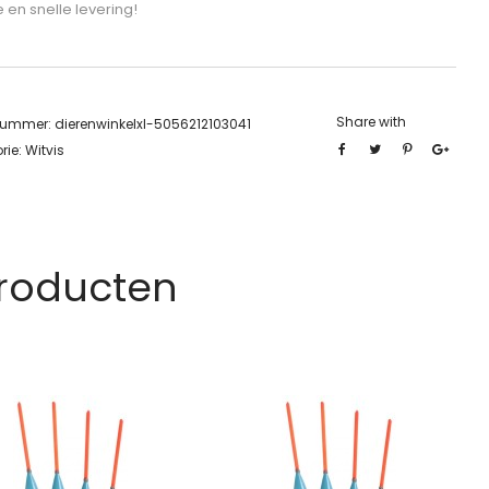
e en snelle levering!
Share with
lnummer:
dierenwinkelxl-5056212103041
rie:
Witvis
Producten