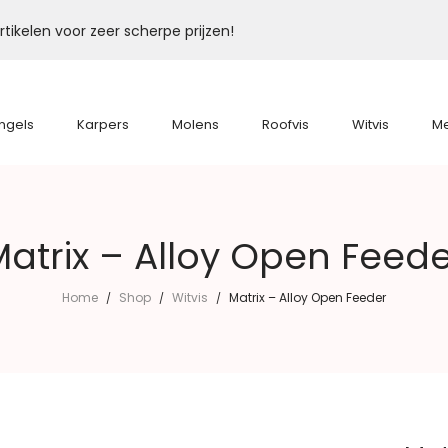
tikelen voor zeer scherpe prijzen!
ngels
Karpers
Molens
Roofvis
Witvis
M
atrix – Alloy Open Feed
Home
Shop
Witvis
Matrix – Alloy Open Feeder
/
/
/