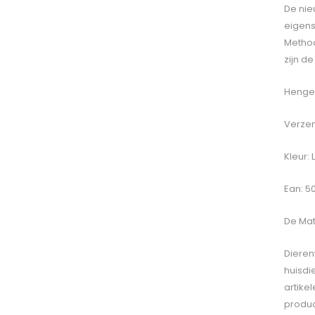
De ni
eigens
Method
zijn d
Hengel
Verzen
Kleur: 
Ean: 5
De
Mat
Dieren
huisdi
artike
produc