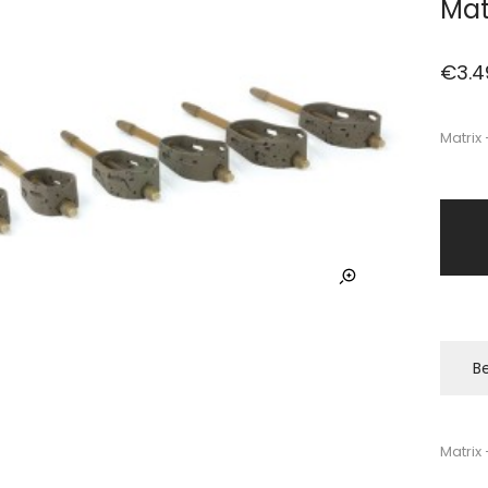
Mat
€
3.4
Matrix
Be
Matrix