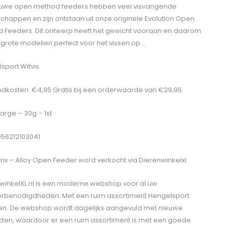
euwe open method feeders hebben veel visvangende
chappen en zijn ontstaan uit onze originele Evolution Open
 Feeders. Dit ontwerp heeft het gewicht vooraan en daarom
e grote modellen perfect voor het vissen op…
sport Witvis
dkosten: €4,95 Gratis bij een orderwaarde van €29,95
Large – 30g – 1st
056212103041
rix – Alloy Open Feeder
word verkocht via Dierenwinkelxl
winkelXL.nl is een moderne webshop voor al uw
erbenodigdheden. Met een ruim assortiment Hengelsport
len. De webshop wordt dagelijks aangevuld met nieuwe
ten, waardoor er een ruim assortiment is met een goede