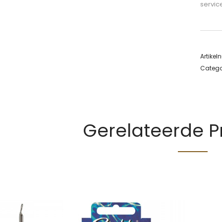
servic
Artike
Catego
Gerelateerde 