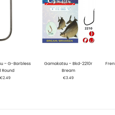
u – G-Barbless
Gamakatsu – Bkd-2210r
Fren
l Round
Bream
€
2.49
€
3.49