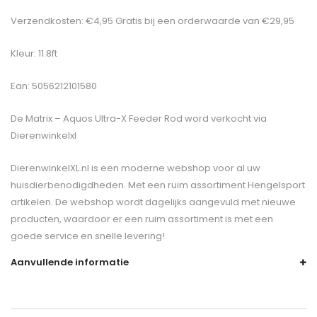
Verzendkosten: €4,95 Gratis bij een orderwaarde van €29,95
Kleur: 11.8ft
Ean: 5056212101580
De
Matrix – Aquos Ultra-X Feeder Rod
word verkocht via
Dierenwinkelxl
DierenwinkelXL.nl is een moderne webshop voor al uw
huisdierbenodigdheden. Met een ruim assortiment Hengelsport
artikelen. De webshop wordt dagelijks aangevuld met nieuwe
producten, waardoor er een ruim assortiment is met een
goede service en snelle levering!
Aanvullende informatie