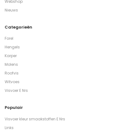
Webshop
Nieuws
Categorieën
Forel
Hengels
Karper
Molens
Roofvis
Witvoes
Visvoer E Nrs
Populair
Visvoer kleur smaakstoffen E Nrs
Links