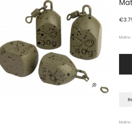
Mat
€
3.7
Matrix
Be
Matrix