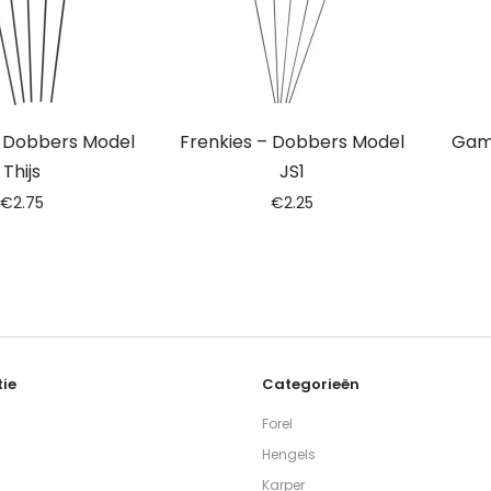
– Dobbers Model
Frenkies – Dobbers Model
Gam
Thijs
JS1
€
2.75
€
2.25
ie
Categorieën
Forel
Hengels
Karper