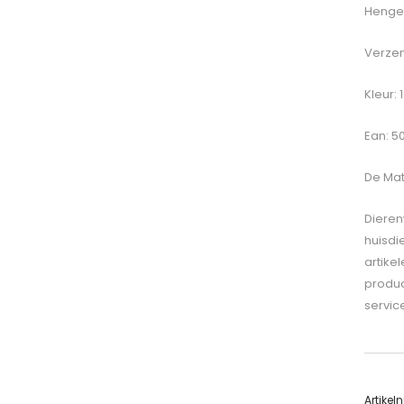
Hengel
Verzen
Kleur: 
Ean: 5
De
Mat
Dieren
huisdi
artike
produc
servic
Artike