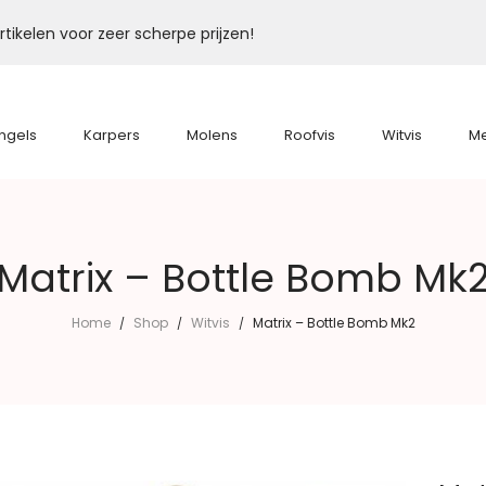
tikelen voor zeer scherpe prijzen!
ngels
Karpers
Molens
Roofvis
Witvis
M
Matrix – Bottle Bomb Mk
Home
Shop
Witvis
Matrix – Bottle Bomb Mk2
/
/
/