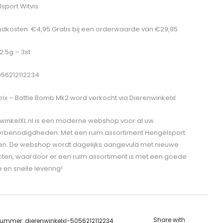
sport Witvis
dkosten: €4,95 Gratis bij een orderwaarde van €29,95
12.5g – 3st
056212112234
rix – Bottle Bomb Mk2
word verkocht via Dierenwinkelxl
winkelXL.nl is een moderne webshop voor al uw
erbenodigdheden. Met een ruim assortiment Hengelsport
len. De webshop wordt dagelijks aangevuld met nieuwe
ten, waardoor er een ruim assortiment is met een goede
e en snelle levering!
Share with
lnummer:
dierenwinkelxl-5056212112234