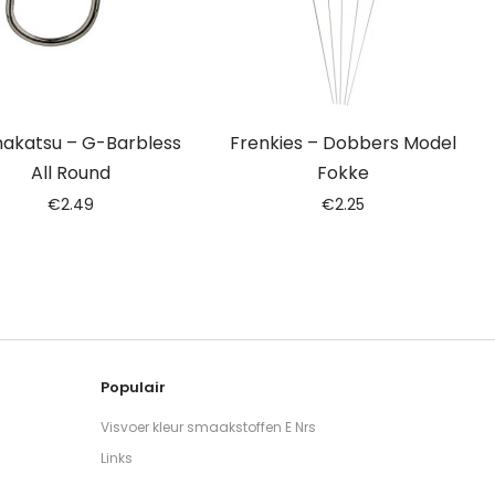
akatsu – G-Barbless
Frenkies – Dobbers Model
All Round
Fokke
€
2.49
€
2.25
Populair
Visvoer kleur smaakstoffen E Nrs
Links