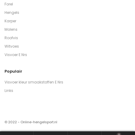
Forel
Hengels
Karper
Molens
Roofvis
Witvoes
Visvoer E Nrs
Populair
Visvoer kleur smaakstoffen E Nrs
Links
© 2022 - Online-hengelsport.nl
0