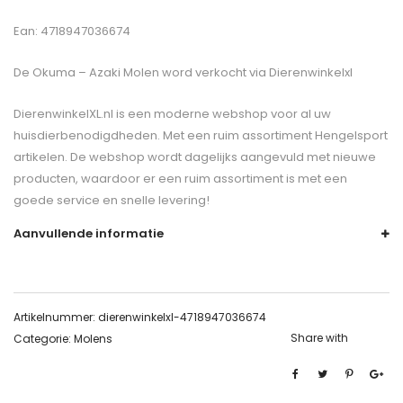
Ean: 4718947036674
De
Okuma – Azaki Molen
word verkocht via Dierenwinkelxl
DierenwinkelXL.nl is een moderne webshop voor al uw
huisdierbenodigdheden. Met een ruim assortiment Hengelsport
artikelen. De webshop wordt dagelijks aangevuld met nieuwe
producten, waardoor er een ruim assortiment is met een
goede service en snelle levering!
Aanvullende informatie
Artikelnummer:
dierenwinkelxl-4718947036674
Share with
Categorie:
Molens