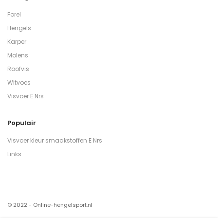
Forel
Hengels
Karper
Molens
Roofvis
Witvoes
Visvoer E Nrs
Populair
Visvoer kleur smaakstoffen E Nrs
Links
© 2022 - Online-hengelsport.nl