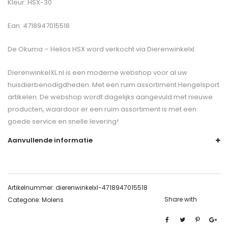
Kleur: HSX-30
Ean: 4718947015518
De
Okuma – Helios HSX
word verkocht via Dierenwinkelxl
DierenwinkelXL.nl is een moderne webshop voor al uw
huisdierbenodigdheden. Met een ruim assortiment Hengelsport
artikelen. De webshop wordt dagelijks aangevuld met nieuwe
producten, waardoor er een ruim assortiment is met een
goede service en snelle levering!
Aanvullende informatie
Artikelnummer:
dierenwinkelxl-4718947015518
Share with
Categorie:
Molens