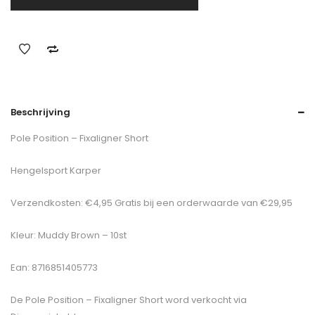
Beschrijving
Pole Position – Fixaligner Short
Hengelsport Karper
Verzendkosten: €4,95 Gratis bij een orderwaarde van €29,95
Kleur: Muddy Brown – 10st
Ean: 8716851405773
De
Pole Position – Fixaligner Short
word verkocht via