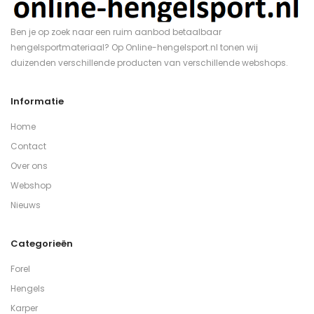
Ben je op zoek naar een ruim aanbod betaalbaar
hengelsportmateriaal? Op Online-hengelsport.nl tonen wij
duizenden verschillende producten van verschillende webshops.
Informatie
Home
Contact
Over ons
Webshop
Nieuws
Categorieën
Forel
Hengels
Karper