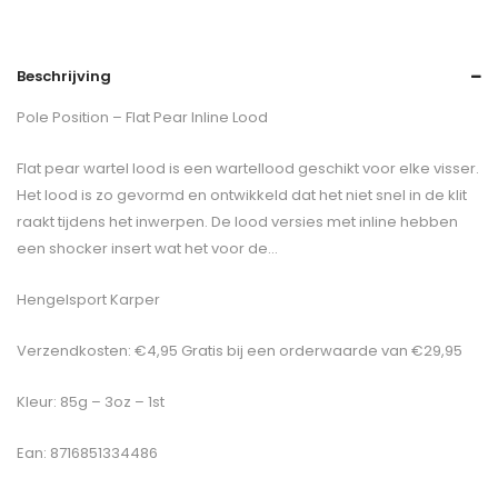
Beschrijving
Pole Position – Flat Pear Inline Lood
Flat pear wartel lood is een wartellood geschikt voor elke visser.
Het lood is zo gevormd en ontwikkeld dat het niet snel in de klit
raakt tijdens het inwerpen. De lood versies met inline hebben
een shocker insert wat het voor de…
Hengelsport Karper
Verzendkosten: €4,95 Gratis bij een orderwaarde van €29,95
Kleur: 85g – 3oz – 1st
Ean: 8716851334486