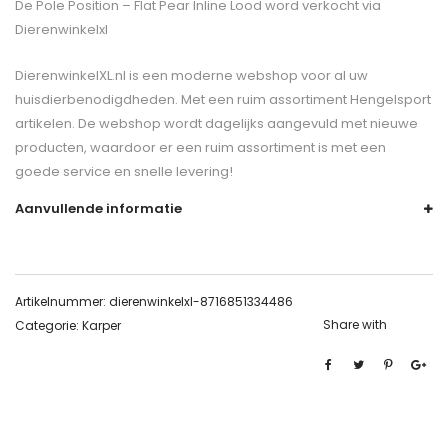
De
Pole Position – Flat Pear Inline Lood
word verkocht via
Dierenwinkelxl
DierenwinkelXL.nl is een moderne webshop voor al uw
huisdierbenodigdheden. Met een ruim assortiment Hengelsport
artikelen. De webshop wordt dagelijks aangevuld met nieuwe
producten, waardoor er een ruim assortiment is met een
goede service en snelle levering!
Aanvullende informatie
Artikelnummer:
dierenwinkelxl-8716851334486
Share with
Categorie:
Karper