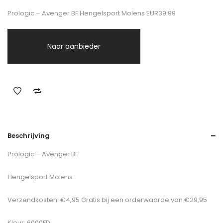
Prologic – Avenger BF Hengelsport Molens EUR39.99
Naar aanbieder
Beschrijving
Prologic – Avenger BF
Hengelsport Molens
Verzendkosten: €4,95 Gratis bij een orderwaarde van €29,95
Kleur: 6000FD