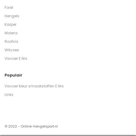
Forel
Hengels
Karper
Molens
Roofvis
Witvoes
Visvoer E Nrs
Populair
Visvoer kleur smaakstoffen E Nrs
Links
© 2022 - Online-hengelsport.nl