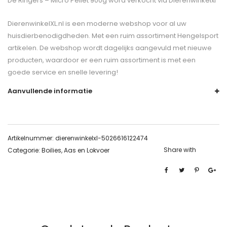
De
Ringers – Micro Pellet 900g
word verkocht via Dierenwinkelxl
DierenwinkelXL.nl is een moderne webshop voor al uw
huisdierbenodigdheden. Met een ruim assortiment Hengelsport
artikelen. De webshop wordt dagelijks aangevuld met nieuwe
producten, waardoor er een ruim assortiment is met een
goede service en snelle levering!
Aanvullende informatie
Artikelnummer:
dierenwinkelxl-5026616122474
Share with
Categorie:
Boilies, Aas en Lokvoer