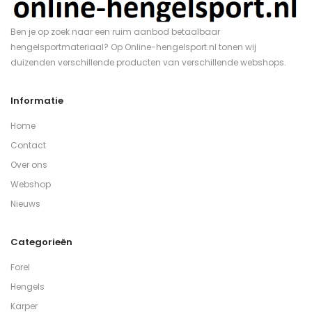
Ben je op zoek naar een ruim aanbod betaalbaar
hengelsportmateriaal? Op Online-hengelsport.nl tonen wij
duizenden verschillende producten van verschillende webshops.
Informatie
Home
Contact
Over ons
Webshop
Nieuws
Categorieën
Forel
Hengels
Karper