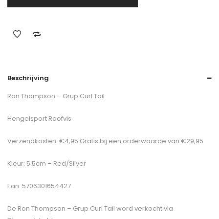
Beschrijving
Ron Thompson – Grup Curl Tail
Hengelsport Roofvis
Verzendkosten: €4,95 Gratis bij een orderwaarde van €29,95
Kleur: 5.5cm – Red/Silver
Ean: 5706301654427
De
Ron Thompson – Grup Curl Tail
word verkocht via