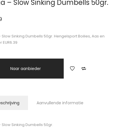
a – Slow Sinking Dumbells 50gr.
9
 Slow Sinking Dumbells 50gr. Hengelsport Boilies, Aas en
r EUR6.39
Naar aanbieder
schrijving
Aanvullende informatie
 Slow Sinking Dumbells 50gr.