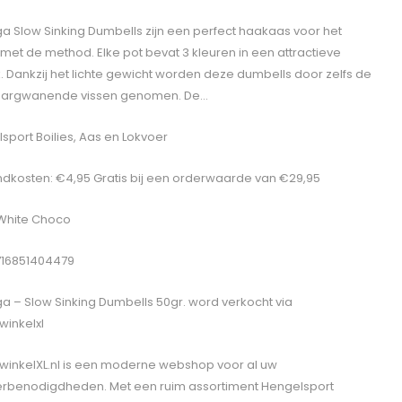
a Slow Sinking Dumbells zijn een perfect haakaas voor het
 met de method. Elke pot bevat 3 kleuren in een attractieve
 Dankzij het lichte gewicht worden deze dumbells door zelfs de
 argwanende vissen genomen. De…
sport Boilies, Aas en Lokvoer
dkosten: €4,95 Gratis bij een orderwaarde van €29,95
 White Choco
716851404479
a – Slow Sinking Dumbells 50gr.
word verkocht via
winkelxl
winkelXL.nl is een moderne webshop voor al uw
erbenodigdheden. Met een ruim assortiment Hengelsport