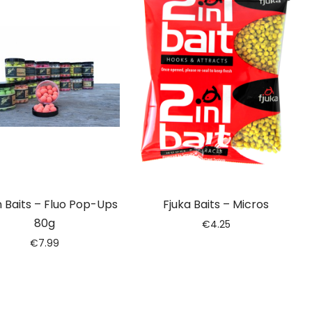
 Baits – Fluo Pop-Ups
Fjuka Baits – Micros
80g
€
4.25
€
7.99