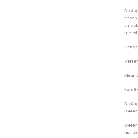
De Sag
vissen
smaak.
meest
Hengel
Verzen
Kleur:
Ean: 8
De
Sag
Dieren
Dieren
huisdi