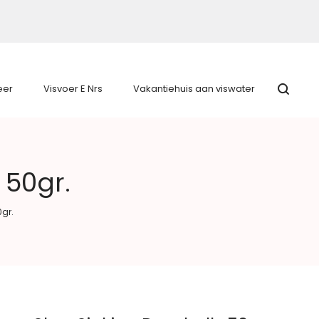
eer
Visvoer E Nrs
Vakantiehuis aan viswater
 50gr.
gr.