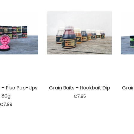
s – Fluo Pop-Ups
Grain Baits – Hookbait Dip
Grain
80g
€
7.95
€
7.99