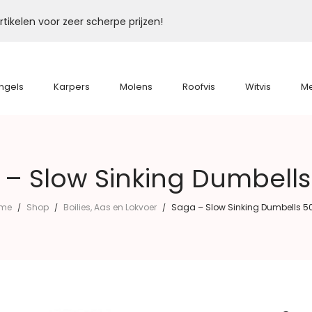
tikelen voor zeer scherpe prijzen!
ngels
Karpers
Molens
Roofvis
Witvis
M
– Slow Sinking Dumbells
me
Shop
Boilies, Aas en Lokvoer
Saga – Slow Sinking Dumbells 50
/
/
/