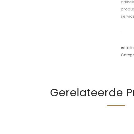
artike
produc
servic
Artike
Catego
Gerelateerde 