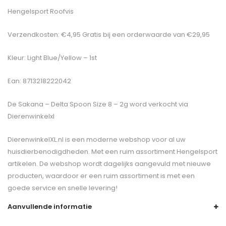
Hengelsport Roofvis
Verzendkosten: €4,95 Gratis bij een orderwaarde van €29,95
Kleur: Light Blue/Yellow – 1st
Ean: 8713218222042
De
Sakana – Delta Spoon Size 8 – 2g
word verkocht via
Dierenwinkelxl
DierenwinkelXL.nl is een moderne webshop voor al uw
huisdierbenodigdheden. Met een ruim assortiment Hengelsport
artikelen. De webshop wordt dagelijks aangevuld met nieuwe
producten, waardoor er een ruim assortiment is met een
goede service en snelle levering!
Aanvullende informatie