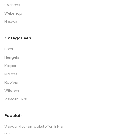
Over ons
Webshop
Nieuws
Categorieën
Forel
Hengels
Karper
Molens
Roofvis
Witvoes
Visvoer E Nrs
Populair
Visvoer kleur smaakstoffen E Nrs