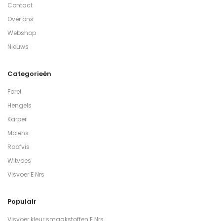
Contact
Over ons
Webshop
Nieuws
Categorieën
Forel
Hengels
Karper
Molens
Roofvis
Witvoes
Visvoer E Nrs
Populair
Visvoer kleur smaakstoffen E Nrs