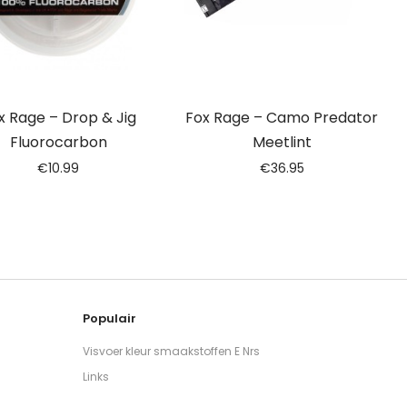
x Rage – Drop & Jig
Fox Rage – Camo Predator
Fluorocarbon
Meetlint
€
10.99
€
36.95
Populair
Visvoer kleur smaakstoffen E Nrs
Links