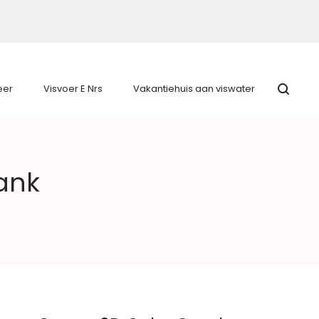
eer
Visvoer E Nrs
Vakantiehuis aan viswater
ank