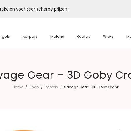
tikelen voor zeer scherpe prijzen!
ngels
Karpers
Molens
Roofvis
Witvis
M
vage Gear – 3D Goby Cr
Home
Shop
Roofvis
Savage Gear – 3D Goby Crank
/
/
/