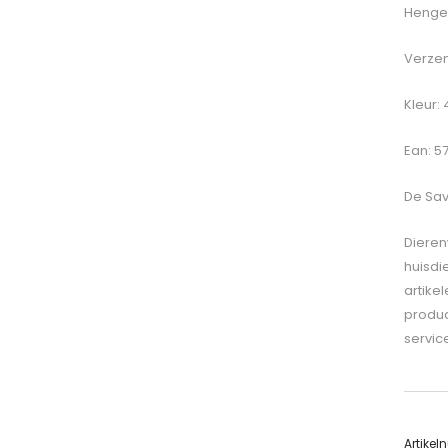
Hengel
Verzen
Kleur:
Ean: 5
De
Sav
Dieren
huisdi
artike
produc
servic
Artike