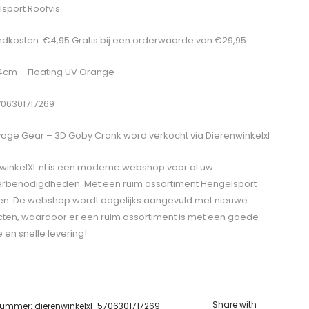
sport Roofvis
dkosten: €4,95 Gratis bij een orderwaarde van €29,95
 4cm – Floating UV Orange
706301717269
age Gear – 3D Goby Crank
word verkocht via Dierenwinkelxl
winkelXL.nl is een moderne webshop voor al uw
erbenodigdheden. Met een ruim assortiment Hengelsport
len. De webshop wordt dagelijks aangevuld met nieuwe
ten, waardoor er een ruim assortiment is met een goede
e en snelle levering!
Share with
lnummer:
dierenwinkelxl-5706301717269