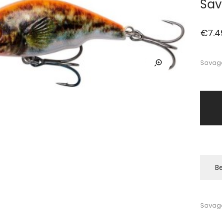
Sav
€
7.4
Savage
Be
Savag