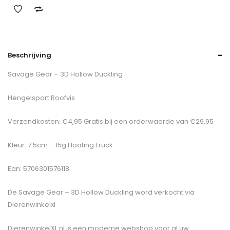
Beschrijving
Savage Gear – 3D Hollow Duckling
Hengelsport Roofvis
Verzendkosten: €4,95 Gratis bij een orderwaarde van €29,95
Kleur: 7.5cm – 15g Floating Fruck
Ean: 5706301576118
De
Savage Gear – 3D Hollow Duckling
word verkocht via
Dierenwinkelxl
DierenwinkelXL.nl is een moderne webshop voor al uw