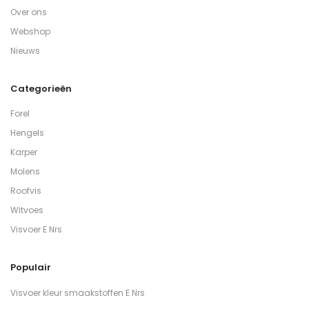
Over ons
Webshop
Nieuws
Categorieën
Forel
Hengels
Karper
Molens
Roofvis
Witvoes
Visvoer E Nrs
Populair
Visvoer kleur smaakstoffen E Nrs