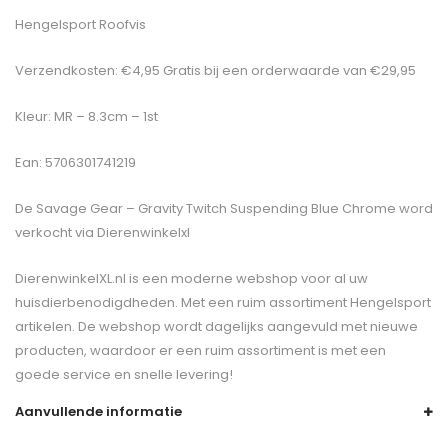
Hengelsport Roofvis
Verzendkosten: €4,95 Gratis bij een orderwaarde van €29,95
Kleur: MR – 8.3cm – 1st
Ean: 5706301741219
De
Savage Gear – Gravity Twitch Suspending Blue Chrome
word
verkocht via Dierenwinkelxl
DierenwinkelXL.nl is een moderne webshop voor al uw
huisdierbenodigdheden. Met een ruim assortiment Hengelsport
artikelen. De webshop wordt dagelijks aangevuld met nieuwe
producten, waardoor er een ruim assortiment is met een
goede service en snelle levering!
Aanvullende informatie