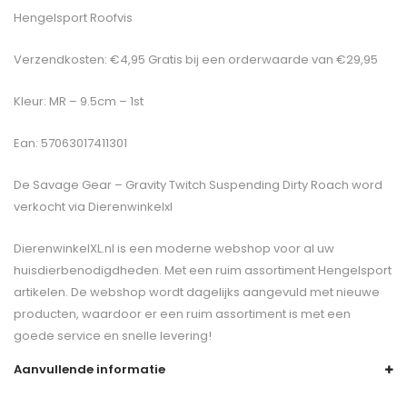
Hengelsport Roofvis
Verzendkosten: €4,95 Gratis bij een orderwaarde van €29,95
Kleur: MR – 9.5cm – 1st
Ean: 57063017411301
De
Savage Gear – Gravity Twitch Suspending Dirty Roach
word
verkocht via Dierenwinkelxl
DierenwinkelXL.nl is een moderne webshop voor al uw
huisdierbenodigdheden. Met een ruim assortiment Hengelsport
artikelen. De webshop wordt dagelijks aangevuld met nieuwe
producten, waardoor er een ruim assortiment is met een
goede service en snelle levering!
Aanvullende informatie