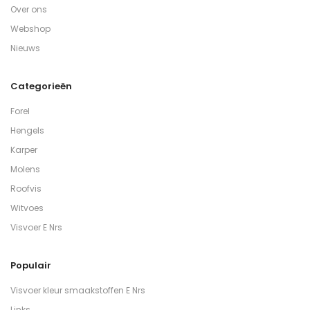
Over ons
Webshop
Nieuws
Categorieën
Forel
Hengels
Karper
Molens
Roofvis
Witvoes
Visvoer E Nrs
Populair
Visvoer kleur smaakstoffen E Nrs
Links