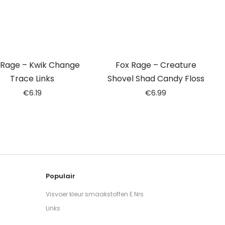
 Rage – Kwik Change
Fox Rage – Creature
Trace Links
Shovel Shad Candy Floss
€
6.19
€
6.99
Populair
Visvoer kleur smaakstoffen E Nrs
Links