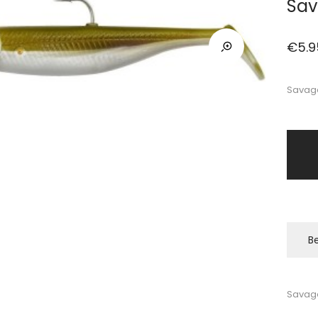
Sav
€
5.9
Savage
Be
Savag