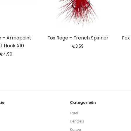
e – Armapoint
Fox Rage – French Spinner
Fox
t Hook X10
€
3.59
€
4.99
ie
Categorieën
Forel
Hengels
Karper