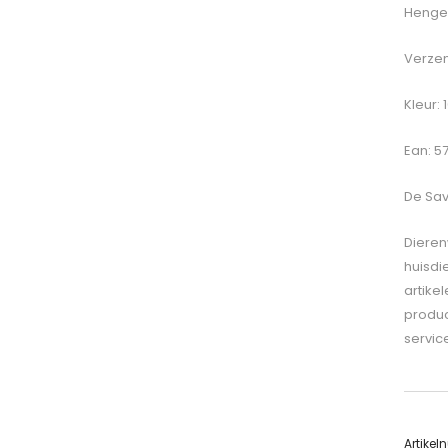
Hengel
Verzen
Kleur:
Ean: 5
De
Sav
Dieren
huisdi
artike
produc
servic
Artike