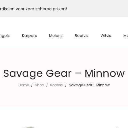
tikelen voor zeer scherpe prijzen!
ngels
Karpers
Molens
Roofvis
Witvis
M
Savage Gear – Minnow
Home
Shop
Roofvis
Savage Gear – Minnow
/
/
/