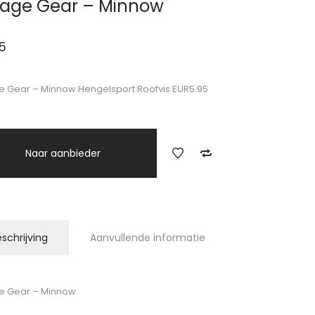
age Gear – Minnow
5
 Gear – Minnow Hengelsport Roofvis EUR5.95
Naar aanbieder
schrijving
Aanvullende informatie
e Gear – Minnow