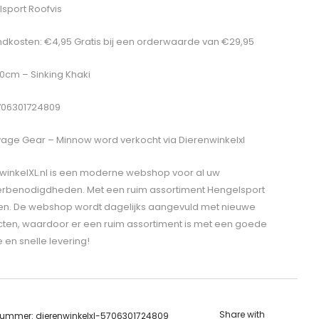
sport Roofvis
dkosten: €4,95 Gratis bij een orderwaarde van €29,95
 10cm – Sinking Khaki
706301724809
age Gear – Minnow
word verkocht via Dierenwinkelxl
winkelXL.nl is een moderne webshop voor al uw
erbenodigdheden. Met een ruim assortiment Hengelsport
len. De webshop wordt dagelijks aangevuld met nieuwe
ten, waardoor er een ruim assortiment is met een goede
e en snelle levering!
Share with
lnummer:
dierenwinkelxl-5706301724809