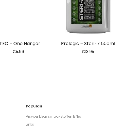
TEC – One Hanger
Prologic – Steri-7 500ml
€
5.99
€
13.95
Populair
Visvoer kleur smaakstoffen E Nrs
Links