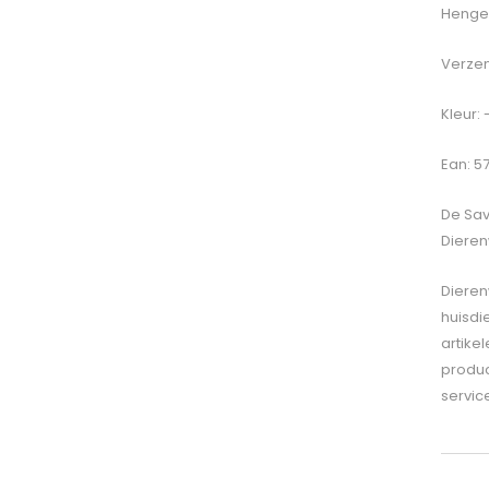
Hengel
Verzen
Kleur:
Ean: 5
De
Sav
Dieren
Dieren
huisdi
artike
produc
servic