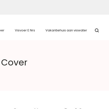
eer
Visvoer E Nrs
Vakantiehuis aan viswater
 Cover