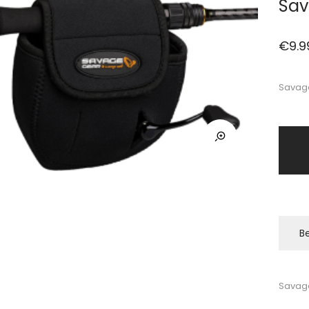
Sav
€
9.9
Savage
Be
Savag