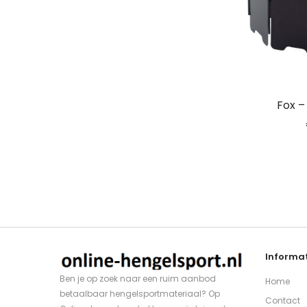
Fox –
Informat
Ben je op zoek naar een ruim aanbod
Home
betaalbaar hengelsportmateriaal? Op
Contact