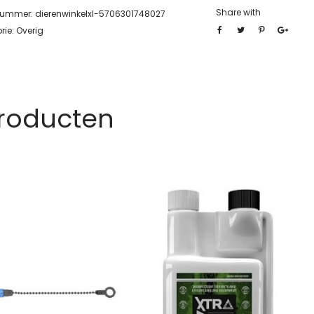
Share with
lnummer:
dierenwinkelxl-5706301748027
rie:
Overig
Producten