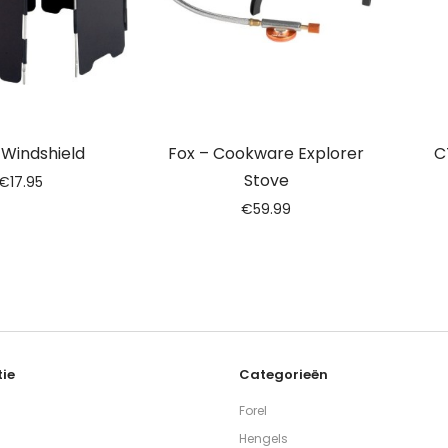
 Windshield
Fox – Cookware Explorer
C
Stove
€
17.95
€
59.99
ie
Categorieën
Forel
Hengels