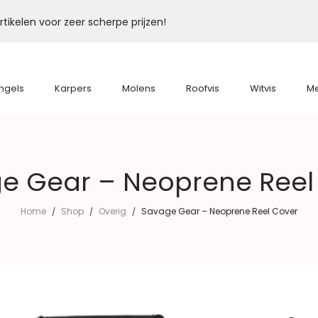
tikelen voor zeer scherpe prijzen!
ngels
Karpers
Molens
Roofvis
Witvis
M
e Gear – Neoprene Reel
Home
Shop
Overig
Savage Gear – Neoprene Reel Cover
/
/
/