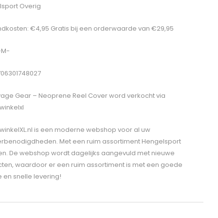
sport Overig
dkosten: €4,95 Gratis bij een orderwaarde van €29,95
 -M-
706301748027
age Gear – Neoprene Reel Cover
word verkocht via
winkelxl
winkelXL.nl is een moderne webshop voor al uw
erbenodigdheden. Met een ruim assortiment Hengelsport
len. De webshop wordt dagelijks aangevuld met nieuwe
ten, waardoor er een ruim assortiment is met een goede
e en snelle levering!