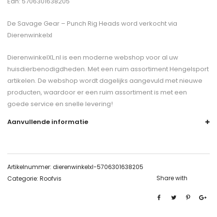
Ean: 5706301638205
De
Savage Gear – Punch Rig Heads
word verkocht via
Dierenwinkelxl
DierenwinkelXL.nl is een moderne webshop voor al uw
huisdierbenodigdheden. Met een ruim assortiment Hengelsport
artikelen. De webshop wordt dagelijks aangevuld met nieuwe
producten, waardoor er een ruim assortiment is met een
goede service en snelle levering!
Aanvullende informatie
Artikelnummer:
dierenwinkelxl-5706301638205
Share with
Categorie:
Roofvis