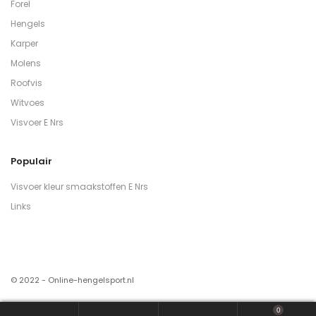
Forel
Hengels
Karper
Molens
Roofvis
Witvoes
Visvoer E Nrs
Populair
Visvoer kleur smaakstoffen E Nrs
Links
© 2022 - Online-hengelsport.nl
0