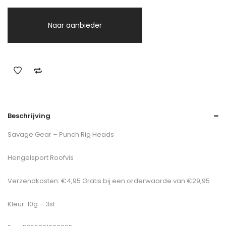
Naar aanbieder
Beschrijving
Savage Gear – Punch Rig Heads
Hengelsport Roofvis
Verzendkosten: €4,95 Gratis bij een orderwaarde van €29,95
Kleur: 10g – 3st