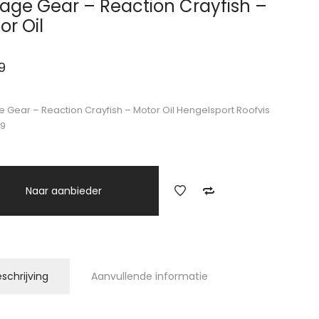
age Gear – Reaction Crayfish –
or Oil
9
 Gear – Reaction Crayfish – Motor Oil Hengelsport Roofvis
99
Naar aanbieder
schrijving
Aanvullende informatie