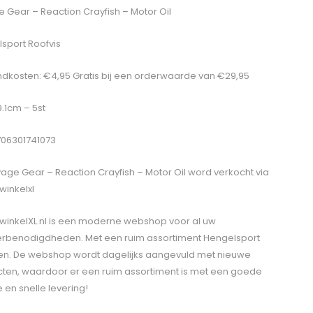
 Gear – Reaction Crayfish – Motor Oil
sport Roofvis
dkosten: €4,95 Gratis bij een orderwaarde van €29,95
9.1cm – 5st
706301741073
age Gear – Reaction Crayfish – Motor Oil
word verkocht via
winkelxl
winkelXL.nl is een moderne webshop voor al uw
erbenodigdheden. Met een ruim assortiment Hengelsport
len. De webshop wordt dagelijks aangevuld met nieuwe
ten, waardoor er een ruim assortiment is met een goede
e en snelle levering!