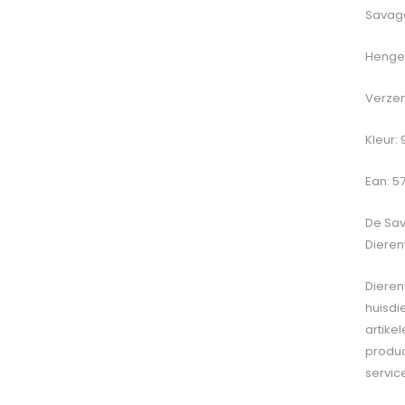
Savage
Hengel
Verzen
Kleur: 
Ean: 5
De
Sav
Dieren
Dieren
huisdi
artike
produc
servic