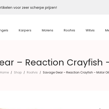
tikelen voor zeer scherpe prijzen!
ngels
Karpers
Molens
Roofvis
Witvis
M
ar – Reaction Crayfish –
Home
Shop
Roofvis
Savage Gear – Reaction Crayfish – Motor Oil
/
/
/