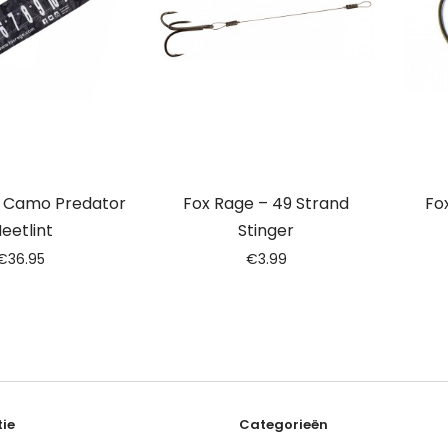
– Camo Predator
Fox Rage – 49 Strand
Fo
eetlint
Stinger
€
36.95
€
3.99
ie
Categorieën