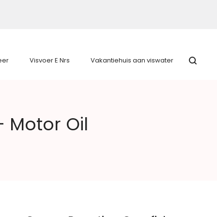
eer
Visvoer E Nrs
Vakantiehuis aan viswater
 Motor Oil