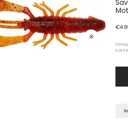
Sav
Mot
€
4.9
Savage
EUR4.
Be