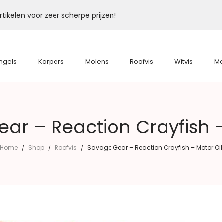
tikelen voor zeer scherpe prijzen!
ngels
Karpers
Molens
Roofvis
Witvis
M
ar – Reaction Crayfish –
Home
Shop
Roofvis
Savage Gear – Reaction Crayfish – Motor Oil
/
/
/