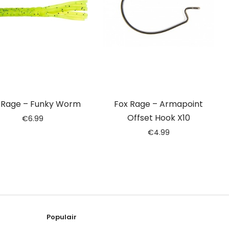
 Rage – Funky Worm
Fox Rage – Armapoint
Offset Hook X10
€
6.99
€
4.99
Populair