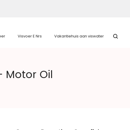
eer
Visvoer E Nrs
Vakantiehuis aan viswater
 Motor Oil