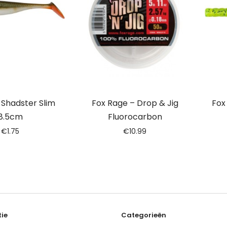
– Shadster Slim
Fox Rage – Drop & Jig
Fox
8.5cm
Fluorocarbon
€
1.75
€
10.99
ie
Categorieën