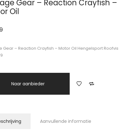
age Gear – Reaction Crayfish –
or Oil
9
 Gear – Reaction Crayfish – Motor Oil Hengelsport Roofvis
49
Naar aanbieder
schrijving
Aanvullende informatie