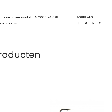
Share with
lnummer:
dierenwinkelxl-5706301741028
rie:
Roofvis
Producten