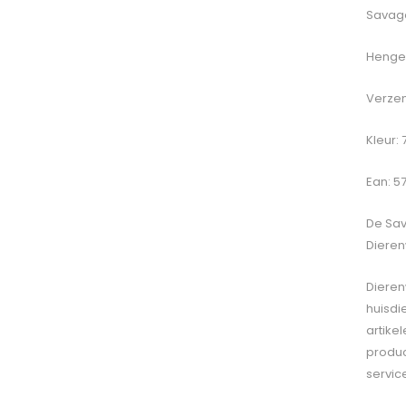
Savage
Hengel
Verzen
Kleur: 
Ean: 5
De
Sav
Dieren
Dieren
huisdi
artike
produc
servic