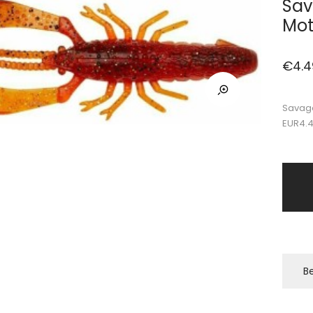
Sav
Mot
€
4.4
Savage
EUR4.
Be