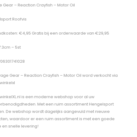
 Gear – Reaction Crayfish – Motor Oil
sport Roofvis
dkosten: €4,95 Gratis bij een orderwaarde van €29,95
7.3cm – 5st
706301741028
age Gear – Reaction Crayfish – Motor Oil
word verkocht via
winkelxl
winkelXL.nl is een moderne webshop voor al uw
erbenodigdheden. Met een ruim assortiment Hengelsport
len. De webshop wordt dagelijks aangevuld met nieuwe
ten, waardoor er een ruim assortiment is met een goede
e en snelle levering!