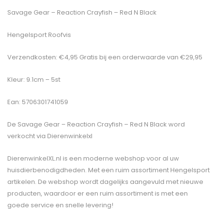
Savage Gear – Reaction Crayfish – Red N Black
Hengelsport Roofvis
Verzendkosten: €4,95 Gratis bij een orderwaarde van €29,95
Kleur: 9.1cm – 5st
Ean: 5706301741059
De
Savage Gear – Reaction Crayfish – Red N Black
word
verkocht via Dierenwinkelxl
DierenwinkelXL.nl is een moderne webshop voor al uw
huisdierbenodigdheden. Met een ruim assortiment Hengelsport
artikelen. De webshop wordt dagelijks aangevuld met nieuwe
producten, waardoor er een ruim assortiment is met een
goede service en snelle levering!