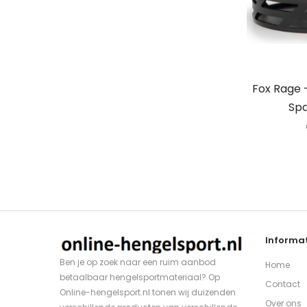
Fox Rage 
Spa
Informat
Ben je op zoek naar een ruim aanbod
Home
betaalbaar hengelsportmateriaal? Op
Contact
Online-hengelsport.nl tonen wij duizenden
Over ons