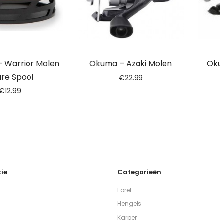
– Warrior Molen
Okuma – Azaki Molen
Oku
re Spool
€
22.99
€
12.99
ie
Categorieën
Forel
Hengels
Karper