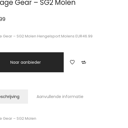
age Gear – SG2 Molen
99
 Gear – SG2 Molen Hengelsport Molens EUR46.99
Naar aanbieder
schrijving
Aanvullende informatie
e Gear – SG2 Molen