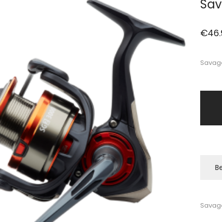
Sav
€
46.
Savage
Be
Savag