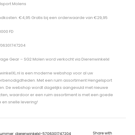
sport Molens
dkosten: €4,95 Gratis bij een orderwaarde van €29,95
 3000 FD
706301747204
age Gear – SG2 Molen
word verkocht via Dierenwinkelxl
winkelXL.nl is een moderne webshop voor al uw
erbenodigdheden. Met een ruim assortiment Hengelsport
len. De webshop wordt dagelijks aangevuld met nieuwe
ten, waardoor er een ruim assortiment is met een goede
e en snelle levering!
Share with
lnummer:
dierenwinkelxl-5706301747204