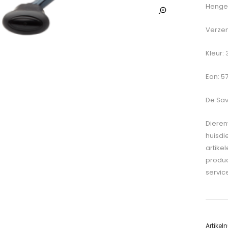
Hengel
Verzen
Kleur:
Ean: 5
De
Sav
Dieren
huisdi
artike
produc
servic
Artike