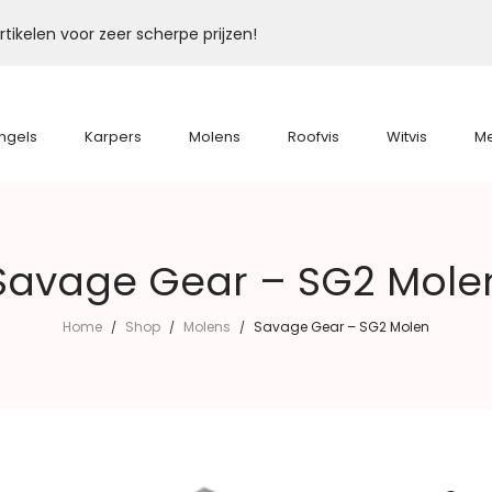
tikelen voor zeer scherpe prijzen!
ngels
Karpers
Molens
Roofvis
Witvis
M
Savage Gear – SG2 Mole
Home
Shop
Molens
Savage Gear – SG2 Molen
/
/
/