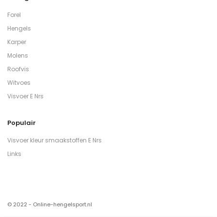
Forel
Hengels
Karper
Molens
Roofvis
Witvoes
Visvoer E Nrs
Populair
Visvoer kleur smaakstoffen E Nrs
Links
© 2022 - Online-hengelsport.nl