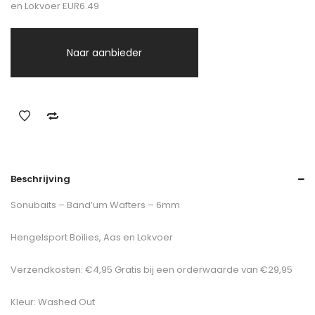
en Lokvoer EUR6.49
Naar aanbieder
Beschrijving
Sonubaits – Band’um Wafters – 6mm
Hengelsport Boilies, Aas en Lokvoer
Verzendkosten: €4,95 Gratis bij een orderwaarde van €29,95
Kleur: Washed Out