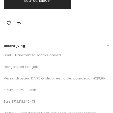
Naar aanbieder
Beschrijving
Soul – Transformer Float Reloaded
Hengelsport Hengels
Verzendkosten: €4,95 Gratis bij een orderwaarde van €29,95
Kleur: 3.60m – 1.25lb
Ean: 8713218240473