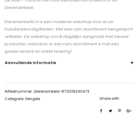
De
Soul – Transformer Float Reloaded
word verkocht via
Dierenwinkelxl
DierenwinkelXL.nl is een moderne webshop voor al uw
huisdierbenodigdheden. Met een ruim assortiment Hengelsport
artikelen. De webshop wordt dagelijks aangevuld met nieuwe
producten, waardoor er een ruim assortiment is met een
goede service en snelle levering!
Aanvullende informatie
Artikelnummer:
dierenwinkelxl-8713218240473
Share with
Categorie:
Hengels