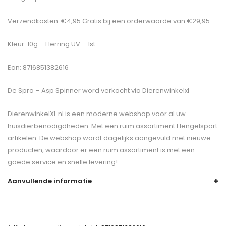
Verzendkosten: €4,95 Gratis bij een orderwaarde van €29,95
Kleur: 10g – Herring UV – 1st
Ean: 8716851382616
De
Spro – Asp Spinner
word verkocht via Dierenwinkelxl
DierenwinkelXL.nl is een moderne webshop voor al uw
huisdierbenodigdheden. Met een ruim assortiment Hengelsport
artikelen. De webshop wordt dagelijks aangevuld met nieuwe
producten, waardoor er een ruim assortiment is met een
goede service en snelle levering!
Aanvullende informatie