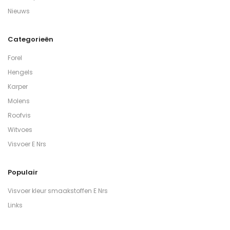
Nieuws
Categorieën
Forel
Hengels
Karper
Molens
Roofvis
Witvoes
Visvoer E Nrs
Populair
Visvoer kleur smaakstoffen E Nrs
Links