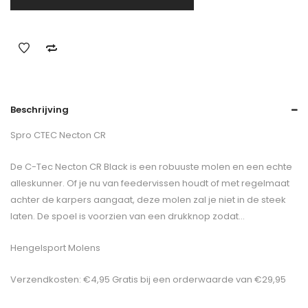
Beschrijving
Spro CTEC Necton CR
De C-Tec Necton CR Black is een robuuste molen en een echte
alleskunner. Of je nu van feedervissen houdt of met regelmaat
achter de karpers aangaat, deze molen zal je niet in de steek
laten. De spoel is voorzien van een drukknop zodat…
Hengelsport Molens
Verzendkosten: €4,95 Gratis bij een orderwaarde van €29,95