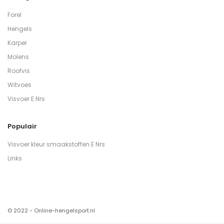
Forel
Hengels
Karper
Molens
Roofvis
Witvoes
Visvoer E Nrs
Populair
Visvoer kleur smaakstoffen E Nrs
Links
© 2022 - Online-hengelsport.nl