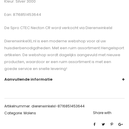
Kleur: Silver 3000
Ean: 8716851453644
De
Spro CTEC Necton CR
word verkocht via Dierenwinkelxl
DierenwinkelXL.nl is een moderne webshop voor al uw
huisdierbenodigdheden. Met een ruim assortiment Hengelsport
artikelen. De webshop wordt dagelijks aangevuld met nieuwe
producten, waardoor er een ruim assortiment is met een
goede service en snelle levering!
Aanvullende informatie
Artikelnummer:
dierenwinkelxl-8716851453644
Share with
Categorie:
Molens