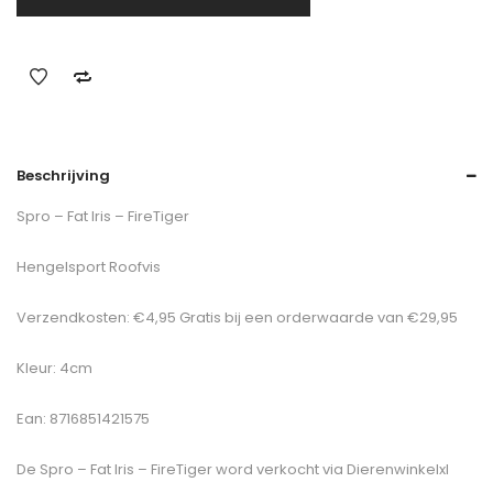
Beschrijving
Spro – Fat Iris – FireTiger
Hengelsport Roofvis
Verzendkosten: €4,95 Gratis bij een orderwaarde van €29,95
Kleur: 4cm
Ean: 8716851421575
De
Spro – Fat Iris – FireTiger
word verkocht via Dierenwinkelxl