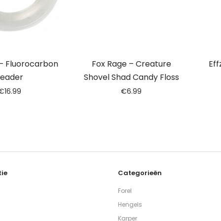
– Fluorocarbon
Fox Rage – Creature
Eff
Leader
Shovel Shad Candy Floss
€
16.99
€
6.99
ie
Categorieën
Forel
Hengels
Karper