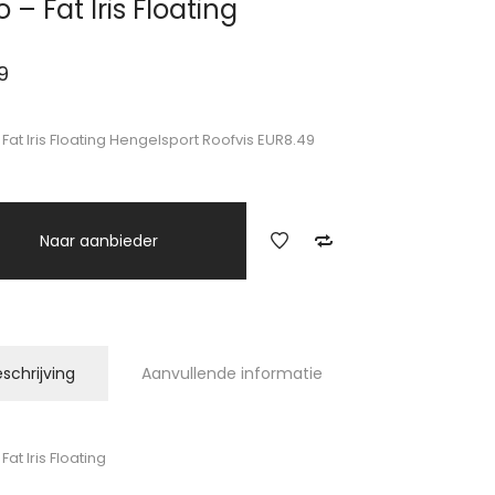
 – Fat Iris Floating
9
 Fat Iris Floating Hengelsport Roofvis EUR8.49
Naar aanbieder
schrijving
Aanvullende informatie
Fat Iris Floating