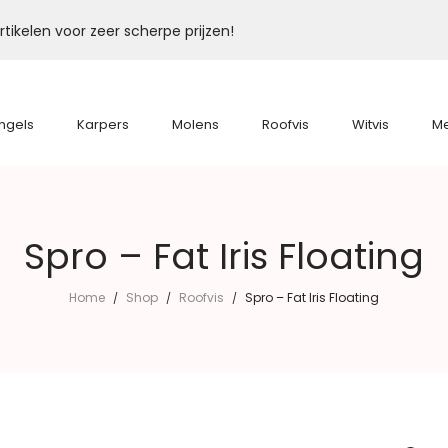
tikelen voor zeer scherpe prijzen!
ngels
Karpers
Molens
Roofvis
Witvis
M
Spro – Fat Iris Floating
Home
Shop
Roofvis
Spro – Fat Iris Floating
/
/
/