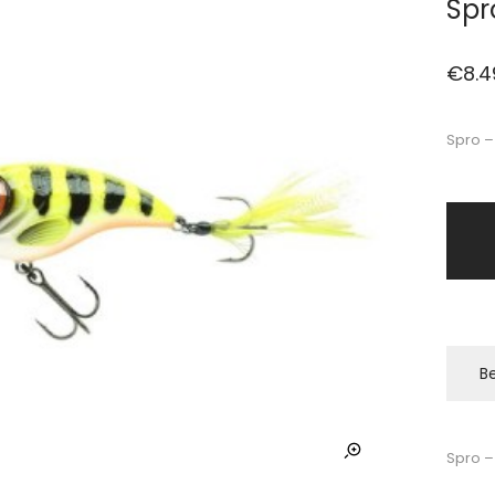
Spro
€
8.4
Spro –
Be
Spro – 