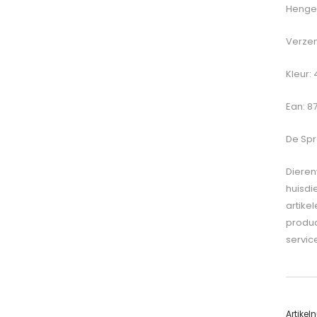
Hengel
Verzen
Kleur:
Ean: 8
De
Spro
Dieren
huisdi
artike
produc
servic
Artike