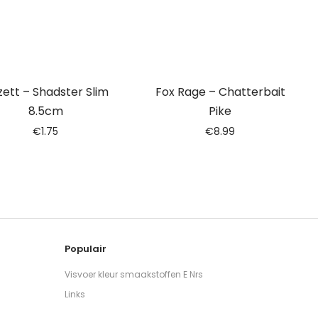
zett – Shadster Slim
Fox Rage – Chatterbait
8.5cm
Pike
€
1.75
€
8.99
Populair
Visvoer kleur smaakstoffen E Nrs
Links