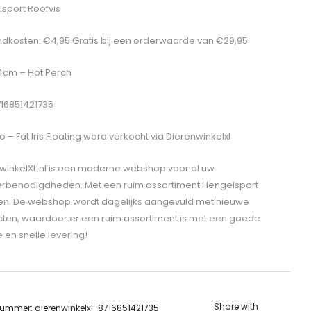
sport Roofvis
dkosten: €4,95 Gratis bij een orderwaarde van €29,95
 4cm – Hot Perch
716851421735
 – Fat Iris Floating
word verkocht via Dierenwinkelxl
winkelXL.nl is een moderne webshop voor al uw
erbenodigdheden. Met een ruim assortiment Hengelsport
len. De webshop wordt dagelijks aangevuld met nieuwe
ten, waardoor er een ruim assortiment is met een goede
e en snelle levering!
Share with
lnummer:
dierenwinkelxl-8716851421735