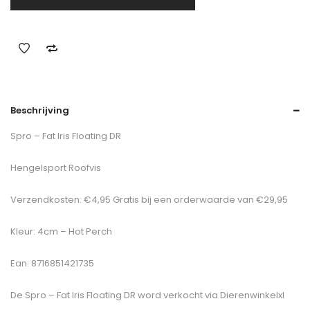
Beschrijving
Spro – Fat Iris Floating DR
Hengelsport Roofvis
Verzendkosten: €4,95 Gratis bij een orderwaarde van €29,95
Kleur: 4cm – Hot Perch
Ean: 8716851421735
De
Spro – Fat Iris Floating DR
word verkocht via Dierenwinkelxl