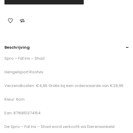
Beschrijving
Spro – Fat Iris – Shad
Hengelsport Roofvis
Verzendkosten: €4,95 Gratis bij een orderwaarde van €29,95
Kleur: 6cm
Ean: 8716851374154
De
Spro – Fat Iris – Shad
word verkocht via Dierenwinkelxl