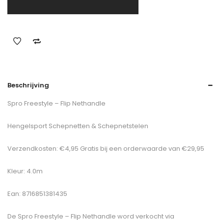
Beschrijving
Spro Freestyle – Flip Nethandle
Hengelsport Schepnetten & Schepnetstelen
Verzendkosten: €4,95 Gratis bij een orderwaarde van €29,95
Kleur: 4.0m
Ean: 8716851381435
De
Spro Freestyle – Flip Nethandle
word verkocht via