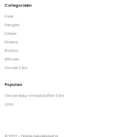
Categorieën
Forel
Hengels
Karper
Molens
Roofvis
Witvoes
Visvoer E Nrs
Populair
Visvoer kleur smaakstoffen E Nrs
Links
© 2022 - Online-hengelsport.nl