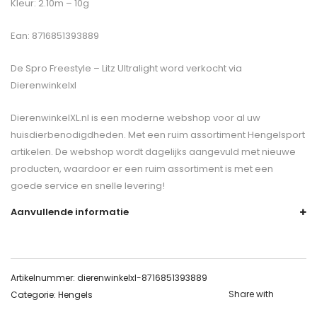
Kleur: 2.10m – 10g
Ean: 8716851393889
De
Spro Freestyle – Litz Ultralight
word verkocht via
Dierenwinkelxl
DierenwinkelXL.nl is een moderne webshop voor al uw
huisdierbenodigdheden. Met een ruim assortiment Hengelsport
artikelen. De webshop wordt dagelijks aangevuld met nieuwe
producten, waardoor er een ruim assortiment is met een
goede service en snelle levering!
Aanvullende informatie
Artikelnummer:
dierenwinkelxl-8716851393889
Share with
Categorie:
Hengels