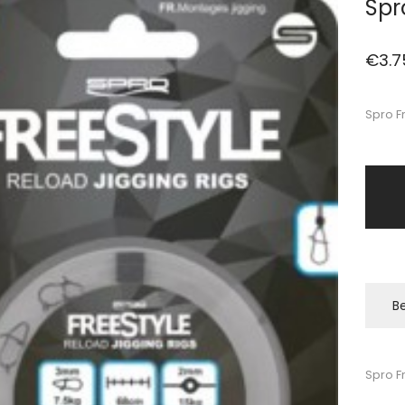
Spr
€
3.7
Spro F
Be
Spro F