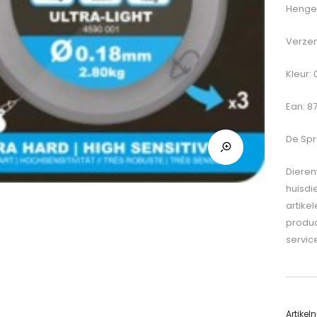
Hengel
Verzen
Kleur:
Ean: 8
De
Spr
Dieren
huisdi
artike
produc
servic
Artike