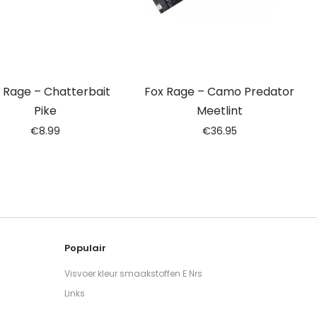
 Rage – Chatterbait
Fox Rage – Camo Predator
Pike
Meetlint
€
8.99
€
36.95
Populair
Visvoer kleur smaakstoffen E Nrs
Links