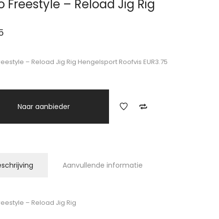
o Freestyle – Reload Jig Rig
5
reestyle – Reload Jig Rig Hengelsport Roofvis EUR3.75
Naar aanbieder
schrijving
Aanvullende informatie
reestyle – Reload Jig Rig