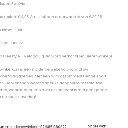
sport Roofvis
dkosten: €4,95 Gratis bij een orderwaarde van €29,95
 0.18mm – 3st
716851380872
o Freestyle – Reload Jig Rig
word verkocht via Dierenwinkelxl
winkelXL.nl is een moderne webshop voor al uw
erbenodigdheden. Met een ruim assortiment Hengelsport
len. De webshop wordt dagelijks aangevuld met nieuwe
ten, waardoor er een ruim assortiment is met een goede
e en snelle levering!
Share with
lnummer:
dierenwinkelxl-8716851380872