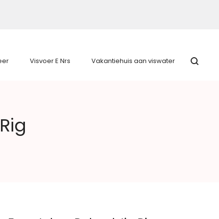
eer
Visvoer E Nrs
Vakantiehuis aan viswater
Rig