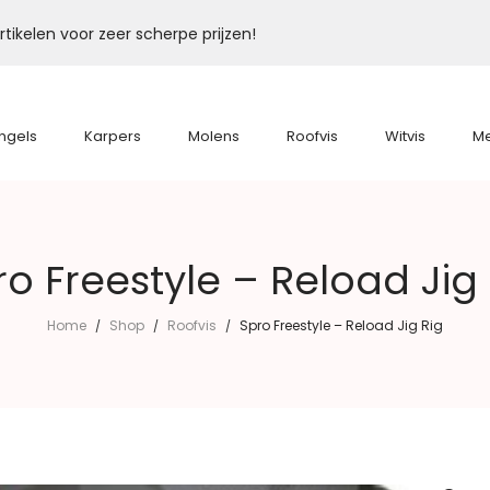
tikelen voor zeer scherpe prijzen!
ngels
Karpers
Molens
Roofvis
Witvis
M
ro Freestyle – Reload Jig 
Home
Shop
Roofvis
Spro Freestyle – Reload Jig Rig
/
/
/