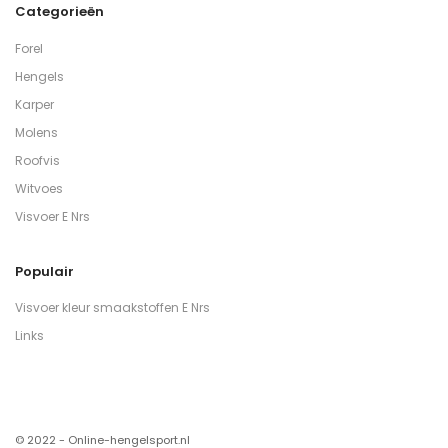
Categorieën
Forel
Hengels
Karper
Molens
Roofvis
Witvoes
Visvoer E Nrs
Populair
Visvoer kleur smaakstoffen E Nrs
Links
© 2022 - Online-hengelsport.nl