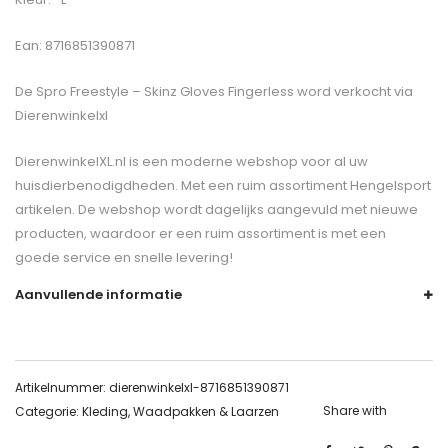
Ean: 8716851390871
De
Spro Freestyle – Skinz Gloves Fingerless
word verkocht via
Dierenwinkelxl
DierenwinkelXL.nl is een moderne webshop voor al uw
huisdierbenodigdheden. Met een ruim assortiment Hengelsport
artikelen. De webshop wordt dagelijks aangevuld met nieuwe
producten, waardoor er een ruim assortiment is met een
goede service en snelle levering!
Aanvullende informatie
Artikelnummer:
dierenwinkelxl-8716851390871
Share with
Categorie:
Kleding, Waadpakken & Laarzen