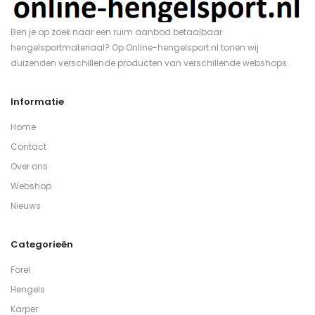
Ben je op zoek naar een ruim aanbod betaalbaar
hengelsportmateriaal? Op Online-hengelsport.nl tonen wij
duizenden verschillende producten van verschillende webshops.
Informatie
Home
Contact
Over ons
Webshop
Nieuws
Categorieën
Forel
Hengels
Karper