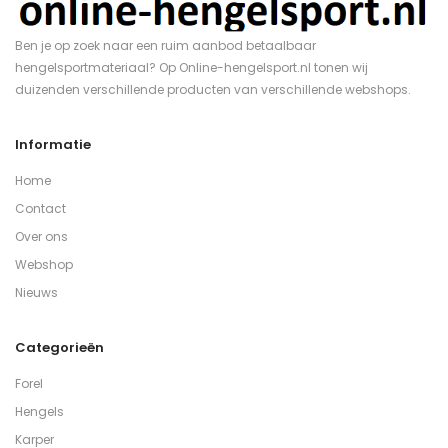
Ben je op zoek naar een ruim aanbod betaalbaar
hengelsportmateriaal? Op Online-hengelsport.nl tonen wij
duizenden verschillende producten van verschillende webshops.
Informatie
Home
Contact
Over ons
Webshop
Nieuws
Categorieën
Forel
Hengels
Karper