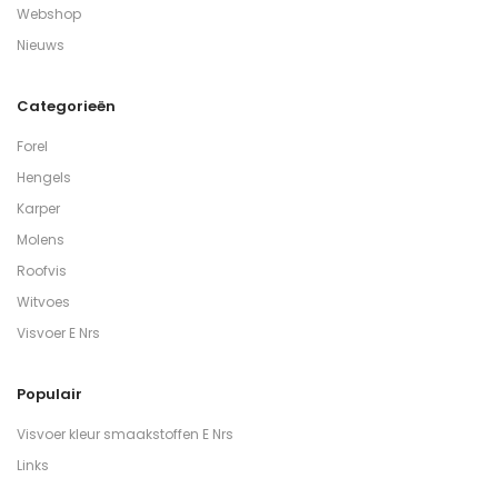
Webshop
Nieuws
Categorieën
Forel
Hengels
Karper
Molens
Roofvis
Witvoes
Visvoer E Nrs
Populair
Visvoer kleur smaakstoffen E Nrs
Links