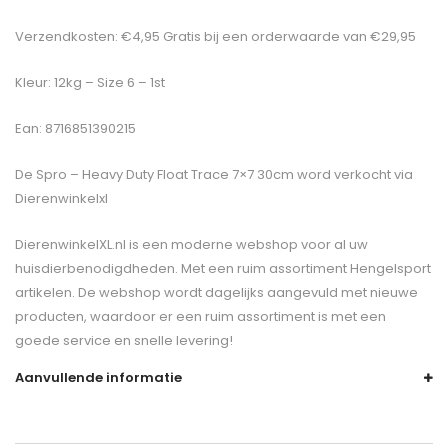
Verzendkosten: €4,95 Gratis bij een orderwaarde van €29,95
Kleur: 12kg – Size 6 – 1st
Ean: 8716851390215
De
Spro – Heavy Duty Float Trace 7×7 30cm
word verkocht via
Dierenwinkelxl
DierenwinkelXL.nl is een moderne webshop voor al uw
huisdierbenodigdheden. Met een ruim assortiment Hengelsport
artikelen. De webshop wordt dagelijks aangevuld met nieuwe
producten, waardoor er een ruim assortiment is met een
goede service en snelle levering!
Aanvullende informatie