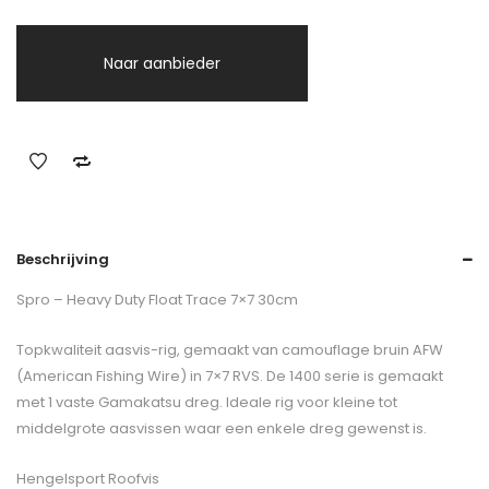
Naar aanbieder
Beschrijving
Spro – Heavy Duty Float Trace 7×7 30cm
Topkwaliteit aasvis-rig, gemaakt van camouflage bruin AFW
(American Fishing Wire) in 7×7 RVS. De 1400 serie is gemaakt
met 1 vaste Gamakatsu dreg. Ideale rig voor kleine tot
middelgrote aasvissen waar een enkele dreg gewenst is.
Hengelsport Roofvis