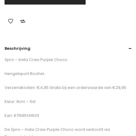
Beschrijving
Spro – Insta Craw Purple Choco
Hengelsport Roofvis
Verzendkosten: €4,95 Gratis bij een orderwaarde van €29,95
Kleur: 8cm – 5st
Ean: 8716851416113
De
Spro – Insta Craw Purple Choco
word verkocht via