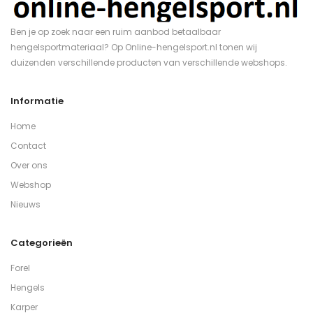
Ben je op zoek naar een ruim aanbod betaalbaar
hengelsportmateriaal? Op Online-hengelsport.nl tonen wij
duizenden verschillende producten van verschillende webshops.
Informatie
Home
Contact
Over ons
Webshop
Nieuws
Categorieën
Forel
Hengels
Karper