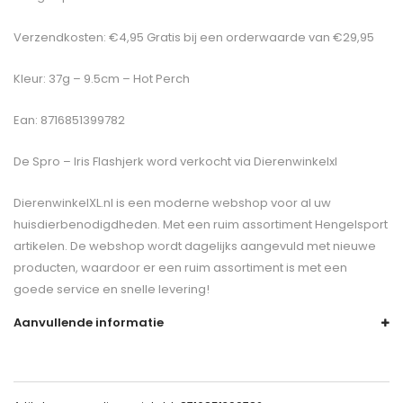
Verzendkosten: €4,95 Gratis bij een orderwaarde van €29,95
Kleur: 37g – 9.5cm – Hot Perch
Ean: 8716851399782
De
Spro – Iris Flashjerk
word verkocht via Dierenwinkelxl
DierenwinkelXL.nl is een moderne webshop voor al uw
huisdierbenodigdheden. Met een ruim assortiment Hengelsport
artikelen. De webshop wordt dagelijks aangevuld met nieuwe
producten, waardoor er een ruim assortiment is met een
goede service en snelle levering!
Aanvullende informatie