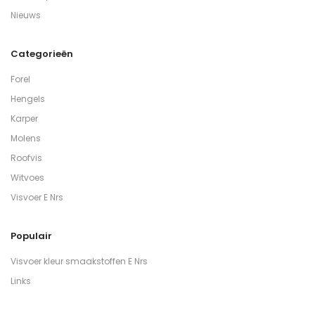
Nieuws
Categorieën
Forel
Hengels
Karper
Molens
Roofvis
Witvoes
Visvoer E Nrs
Populair
Visvoer kleur smaakstoffen E Nrs
Links