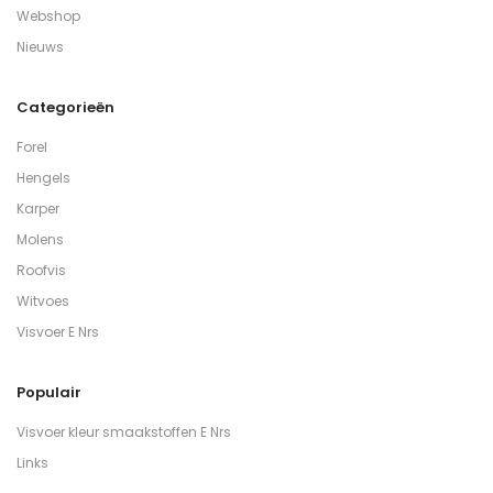
Webshop
Nieuws
Categorieën
Forel
Hengels
Karper
Molens
Roofvis
Witvoes
Visvoer E Nrs
Populair
Visvoer kleur smaakstoffen E Nrs
Links