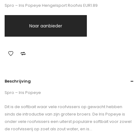
Spro – Iris Popeye Hengelsport Roofvis EUR1.89
Naar aanbieder
Beschrijving
Spro – Iris Popeye
Dit is de softbait waar vele roofvissers op gewacht hebben
sinds de introductie van zijn grotere broers. De Iris Popeye is
onder vele roofvissers een uiterst populaire softbait voor zowel
de roofvisserij op zoet als zout water, en is…